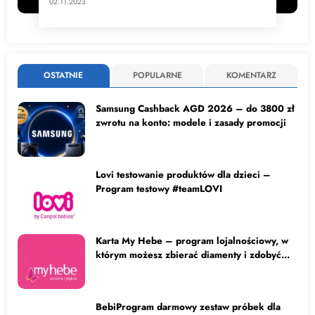
02.11.2023
OSTATNIE
POPULARNE
KOMENTARZ
Samsung Cashback AGD 2026 – do 3800 zł
zwrotu na konto: modele i zasady promocji
Lovi testowanie produktów dla dzieci –
Program testowy #teamLOVI
Karta My Hebe – program lojalnościowy, w
którym możesz zbierać diamenty i zdobyć
status VIP, by otrzymywać zniżki i kupony na
zakupy kosmetyków
BebiProgram darmowy zestaw próbek dla